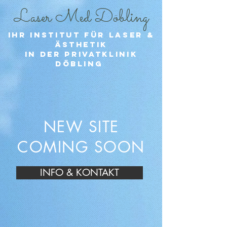
Laser Med Döbling
IHR INSTITUT FÜR LASER &
ÄSTHETIK
in der privatklinik
döbling
NEW SITE
COMING SOON
INFO & KONTAKT