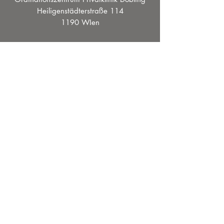
Heiligenstädterstraße 114
1190 WIen
Tel.:
0043 664 111 111
Email:
contact@lasermeddoebling.at
Öffnungszeiten
Montag 10:00
- 19:00 Uhr
Dienstag
10:00
- 19:00 Uhr
Mittwoch
10:00 -
19:00 Uhr
Donnerstag 10:00
- 19:00 Uhr
Freitag 10:00
- 19:00 Uhr
Samstag 12:00 -